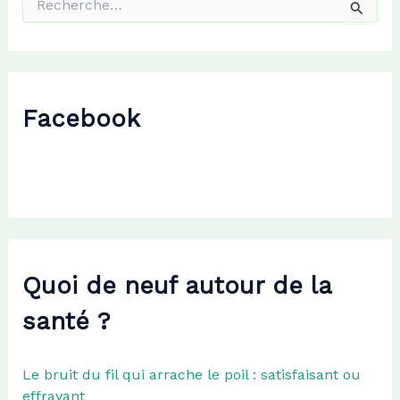
e
c
h
e
r
c
Facebook
h
e
r
:
Quoi de neuf autour de la
santé ?
Le bruit du fil qui arrache le poil : satisfaisant ou
effrayant