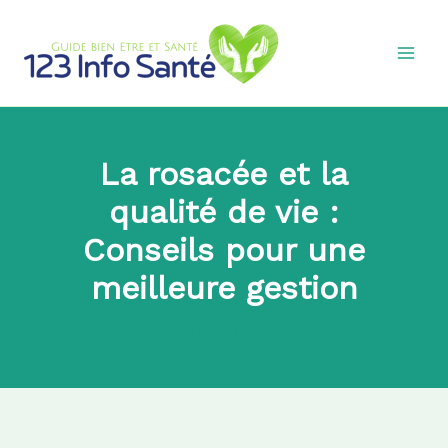
Aller
au
contenu
La rosacée et la
qualité de vie :
Conseils pour une
meilleure gestion
Par
Alfred Reed
|
2024-05-06