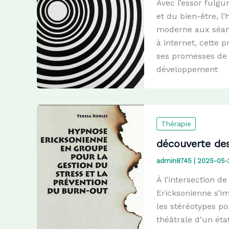
Avec l’essor fulg
et du bien-être, 
moderne aux séanc
à internet, cette 
ses promesses de 
développement
Thérapie
découverte de
admin8745
|
2025-05-
À l’intersection de
Ericksonienne s’
les stéréotypes po
théâtrale d’un éta