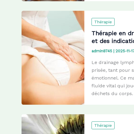
Thérapie
Thérapie en dr
et des indicat
admin8745
|
2025-11-1
Le drainage lymph
prisée, tant pour 
émotionnel. Ce ma
fluide vital qui jo
déchets du corps. 
Thérapie