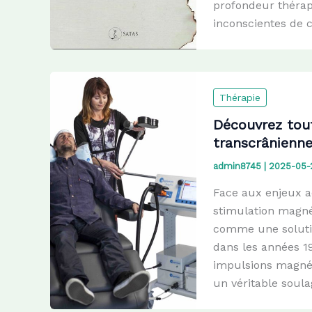
profondeur thérap
inconscientes de c
Thérapie
Découvrez tout
transcrânienne
admin8745
|
2025-05-
Face aux enjeux a
stimulation magné
comme une solution
dans les années 19
impulsions magnéti
un véritable soul