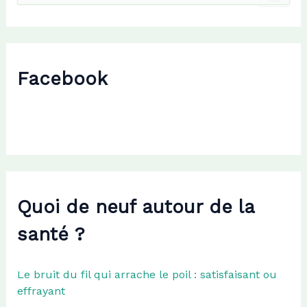
c
h
e
r
c
Facebook
h
e
r
:
Quoi de neuf autour de la
santé ?
Le bruit du fil qui arrache le poil : satisfaisant ou
effrayant