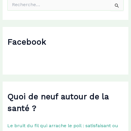
R
e
c
h
e
r
c
Facebook
h
e
r
:
Quoi de neuf autour de la
santé ?
Le bruit du fil qui arrache le poil : satisfaisant ou