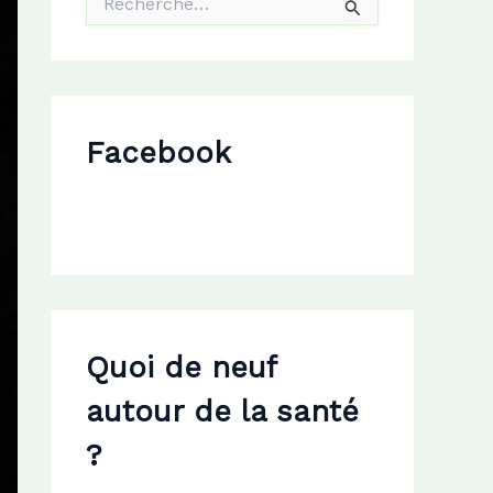
e
c
h
e
r
c
Facebook
h
e
r
:
Quoi de neuf
autour de la santé
?