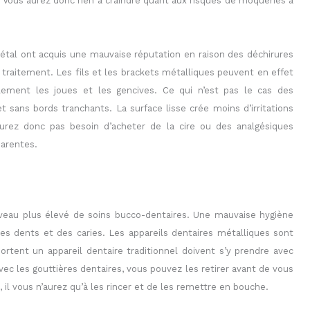
. Vous aurez donc rien à craindre quant aux risques de moqueries à
 métal ont acquis une mauvaise réputation en raison des déchirures
traitement. Les fils et les brackets métalliques peuvent en effet
ellement les joues et les gencives. Ce qui n’est pas le cas des
t sans bords tranchants. La surface lisse crée moins d’irritations
’aurez donc pas besoin d’acheter de la cire ou des analgésiques
parentes.
veau plus élevé de soins bucco-dentaires. Une mauvaise hygiène
es dents et des caries. Les appareils dentaires métalliques sont
 portent un appareil dentaire traditionnel doivent s’y prendre avec
vec les gouttières dentaires, vous pouvez les retirer avant de vous
e, il vous n’aurez qu’à les rincer et de les remettre en bouche.