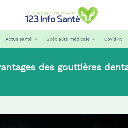
Actus santé
Spécialité médicale
Covid-19
vantages des gouttières denta
Par
admin8745
|
2022-11-30