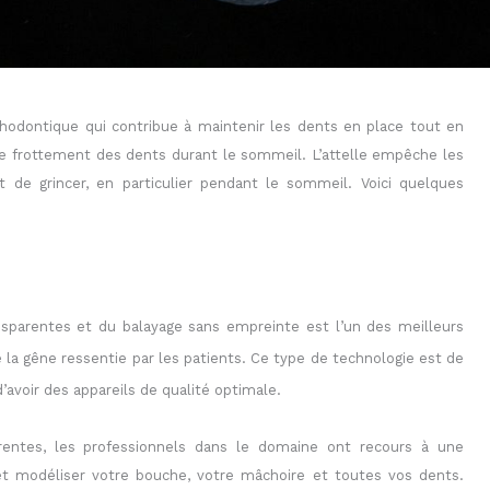
rthodontique qui contribue à maintenir les dents en place tout en
 le frottement des dents durant le sommeil. L’attelle empêche les
 de grincer, en particulier pendant le sommeil. Voici quelques
nsparentes et du balayage sans empreinte est l’un des meilleurs
e la gêne ressentie par
les patients. Ce type de technologie
est de
’avoir des appareils de qualité optimale.
arentes, les professionnels dans le domaine ont recours à une
et modéliser votre bouche, votre mâchoire et toutes vos dents.