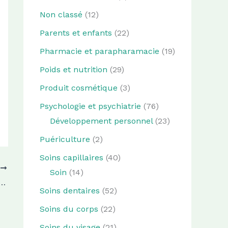
Non classé
(12)
Parents et enfants
(22)
Pharmacie et parapharamacie
(19)
Poids et nutrition
(29)
Produit cosmétique
(3)
Psychologie et psychiatrie
(76)
Développement personnel
(23)
Puériculture
(2)
Soins capillaires
(40)
T
Soin
(14)
meilleure maison de retraite ? Quelles sont les aides et subventions ?
Soins dentaires
(52)
Soins du corps
(22)
Soins du visage
(21)