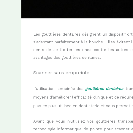
Les gouttières dentaires désignent un dispositif o
s’adaptant parfaitement à la bouche. Elles évitent
dents de se frotter les unes contre les autres et
avantages des gouttières dentaires.
Scanner sans empreinte
L’utilisation combinée des
gouttières
dentaires
tra
moyens d’améliorer l’efficacité clinique et de réduir
plus en plus utilisée en dentisterie
et vous permet d
Avant que vous n’utilisiez vos gouttières transp
technologie informatique de pointe pour scanner 