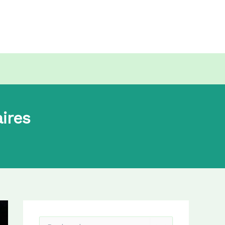
ires
R