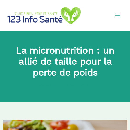
Aller
au
contenu
La micronutrition : un
allié de taille pour la
perte de poids
Par
admin8745
|
2023-04-27