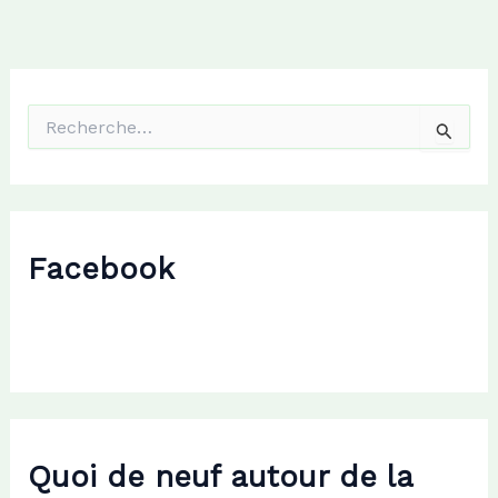
R
e
c
h
e
r
c
Facebook
h
e
r
:
Quoi de neuf autour de la