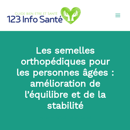
Aller
au
contenu
Les semelles
orthopédiques pour
les personnes âgées :
amélioration de
l’équilibre et de la
stabilité
Par
admin8745
|
2024-03-25