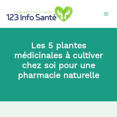
Aller
au
contenu
Les 5 plantes
médicinales à cultiver
chez soi pour une
pharmacie naturelle
Par
Alfred Reed
|
2024-05-29