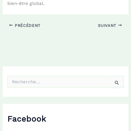
bien-être global.
PRÉCÉDENT
SUIVANT
R
e
c
h
e
r
c
Facebook
h
e