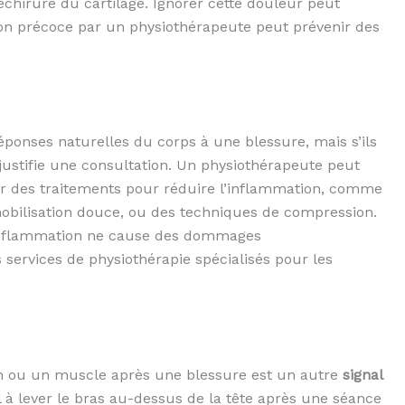
hirure du cartilage. Ignorer cette douleur peut
tion précoce par un physiothérapeute peut prévenir des
éponses naturelles du corps à une blessure, mais s’ils
justifie une consultation. Un physiothérapeute peut
er des traitements pour réduire l’inflammation, comme
 mobilisation douce, ou des techniques de compression.
l’inflammation ne cause des dommages
services de physiothérapie spécialisés pour les
n ou un muscle après une blessure est un autre
signal
 à lever le bras au-dessus de la tête après une séance