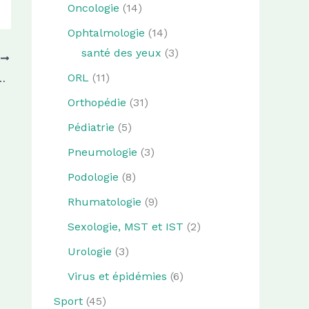
Oncologie
(14)
Ophtalmologie
(14)
santé des yeux
(3)
T
ORL
(11)
ivre pour faire aménager son véhicule PMR ?
Orthopédie
(31)
Pédiatrie
(5)
Pneumologie
(3)
Podologie
(8)
Rhumatologie
(9)
Sexologie, MST et IST
(2)
Urologie
(3)
Virus et épidémies
(6)
Sport
(45)