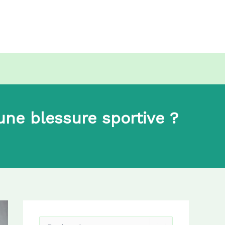
une blessure sportive ?
R