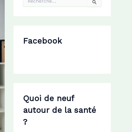
e
c
h
e
r
c
Facebook
h
e
r
:
Quoi de neuf
autour de la santé
?