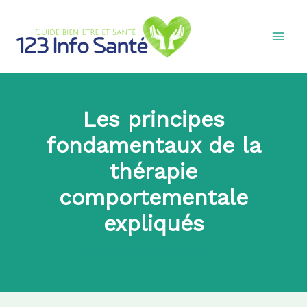
Aller
au
contenu
Les principes
fondamentaux de la
thérapie
comportementale
expliqués
Par
admin8745
|
2024-08-14