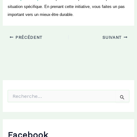
situation spécifique. En prenant cette initiative, vous faites un pas
important vers un mieux-être durable.
PRÉCÉDENT
SUIVANT
R
e
c
h
e
r
c
Facebook
h