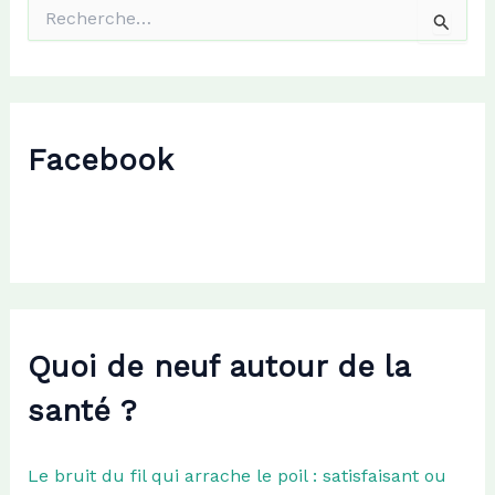
R
e
c
h
e
r
c
Facebook
h
e
r
:
Quoi de neuf autour de la
santé ?
Le bruit du fil qui arrache le poil : satisfaisant ou