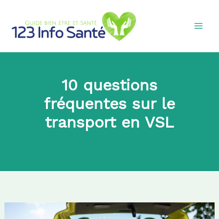
Aller
au
contenu
10 questions
fréquentes sur le
transport en VSL
Par
admin8745
|
2024-10-14