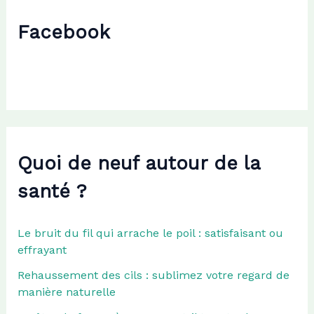
r
c
Facebook
h
e
r
:
Quoi de neuf autour de la
santé ?
Le bruit du fil qui arrache le poil : satisfaisant ou
effrayant
Rehaussement des cils : sublimez votre regard de
manière naturelle