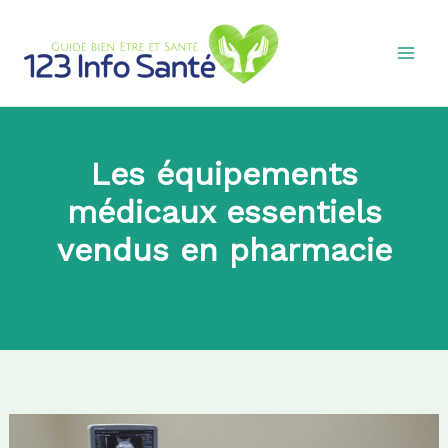
Aller
au
contenu
Les équipements
médicaux essentiels
vendus en pharmacie
Par
admin8745
|
2025-04-11