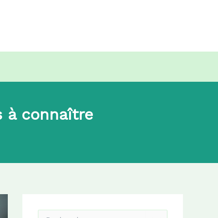
s à connaître
R