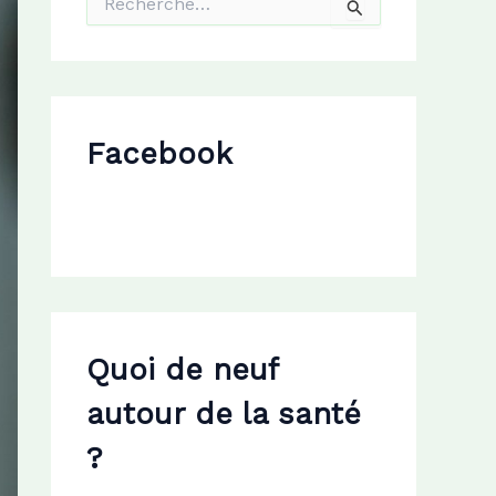
e
c
h
e
r
c
Facebook
h
e
r
:
Quoi de neuf
autour de la santé
?