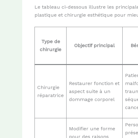
Le tableau ci-dessous illustre les principal
plastique et chirurgie esthétique pour mieu
Type de
Objectif principal
Bén
chirurgie
Patie
Restaurer fonction et
malf
Chirurgie
aspect suite à un
trau
réparatrice
dommage corporel
séque
canc
Pers
Modifier une forme
prése
pour des raisons