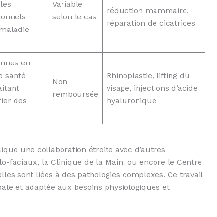
les
Variable
réduction mammaire,
ionnels
selon le cas
réparation de cicatrices
 maladie
onnes en
e santé
Rhinoplastie, lifting du
Non
itant
visage, injections d’acide
remboursée
ier des
hyaluronique
lique une collaboration étroite avec d’autres
llo-faciaux, la Clinique de la Main, ou encore le Centre
les sont liées à des pathologies complexes. Ce travail
bale et adaptée aux besoins physiologiques et