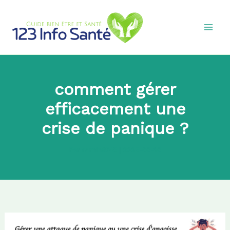
Aller
au
contenu
comment gérer
efficacement une
crise de panique ?
Par
admin8745
|
2025-06-26