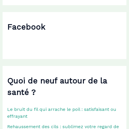
h
e
r
c
Facebook
h
e
r
:
Quoi de neuf autour de la
santé ?
Le bruit du fil qui arrache le poil : satisfaisant ou
effrayant
Rehaussement des cils : sublimez votre regard de