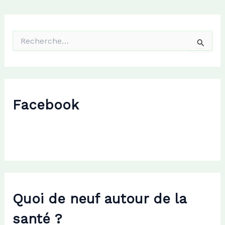
R
e
c
h
e
r
c
Facebook
h
e
r
:
Quoi de neuf autour de la
santé ?