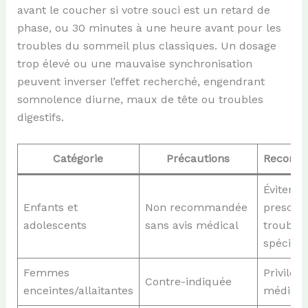
avant le coucher si votre souci est un retard de
phase, ou 30 minutes à une heure avant pour les
troubles du sommeil plus classiques. Un dosage
trop élevé ou une mauvaise synchronisation
peuvent inverser l’effet recherché, engendrant
somnolence diurne, maux de tête ou troubles
digestifs.
Catégorie
Précautions
Recomm
Éviter s
Enfants et
Non recommandée
prescrip
adolescents
sans avis médical
troubles
spécifiq
Femmes
Privilégi
Contre-indiquée
enceintes/allaitantes
médical