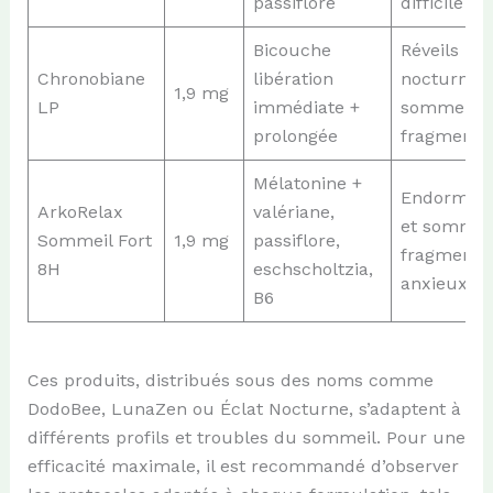
passiflore
difficile
Bicouche
Réveils
Chronobiane
libération
nocturnes,
1,9 mg
LP
immédiate +
sommeil
prolongée
fragmenté
Mélatonine +
Endormis
ArkoRelax
valériane,
et sommei
Sommeil Fort
1,9 mg
passiflore,
fragmenté
8H
eschscholtzia,
anxieux
B6
Ces produits, distribués sous des noms comme
DodoBee, LunaZen ou Éclat Nocturne, s’adaptent à
différents profils et troubles du sommeil. Pour une
efficacité maximale, il est recommandé d’observer