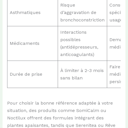
Risque
Consult
Asthmatiques
d’aggravation de
spéciali
bronchoconstriction
usage
Interactions
possibles
Demande
Médicaments
(antidépresseurs,
médical
anticoagulants)
Faire un
À limiter à 2-3 mois
Durée de prise
médical
sans bilan
persista
Pour choisir la bonne référence adaptée à votre
situation, des produits comme SomiCalm ou
Noctilux offrent des formules intégrant des
plantes apaisantes, tandis que Serenitea ou Rêve