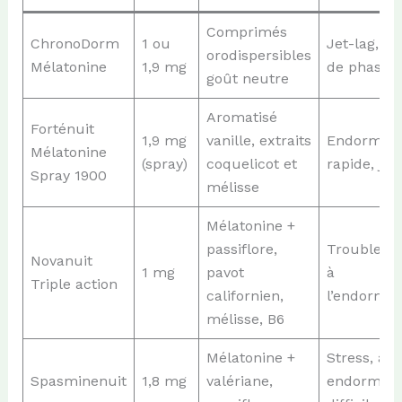
Comprimés
ChronoDorm
1 ou
Jet-lag, a
orodispersibles
Mélatonine
1,9 mg
de phase
goût neutre
Aromatisé
Forténuit
1,9 mg
vanille, extraits
Endormis
Mélatonine
(spray)
coquelicot et
rapide, jet
Spray 1900
mélisse
Mélatonine +
passiflore,
Troubles a
Novanuit
1 mg
pavot
à
Triple action
californien,
l’endormi
mélisse, B6
Mélatonine +
Stress, anx
Spasminenuit
1,8 mg
valériane,
endormiss