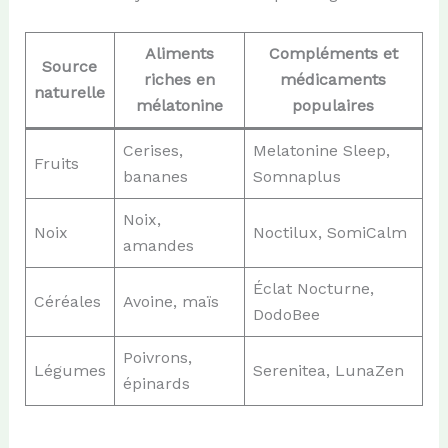
Aliments
Compléments et
Source
riches en
médicaments
naturelle
mélatonine
populaires
Cerises,
Melatonine Sleep,
Fruits
bananes
Somnaplus
Noix,
Noix
Noctilux, SomiCalm
amandes
Éclat Nocturne,
Céréales
Avoine, maïs
DodoBee
Poivrons,
Légumes
Serenitea, LunaZen
épinards