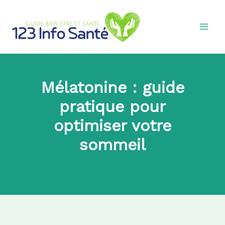
Aller
au
contenu
Mélatonine : guide
pratique pour
optimiser votre
sommeil
Par
admin8745
|
2025-06-05