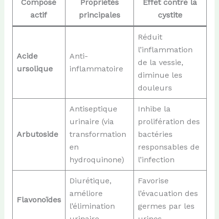
Composé
Propriétés
Effet contre la
actif
principales
cystite
Réduit
l’inflammation
Acide
Anti-
de la vessie,
ursolique
inflammatoire
diminue les
douleurs
Antiseptique
Inhibe la
urinaire (via
prolifération des
Arbutoside
transformation
bactéries
en
responsables de
hydroquinone)
l’infection
Diurétique,
Favorise
améliore
l’évacuation des
Flavonoïdes
l’élimination
germes par les
urinaire
urines