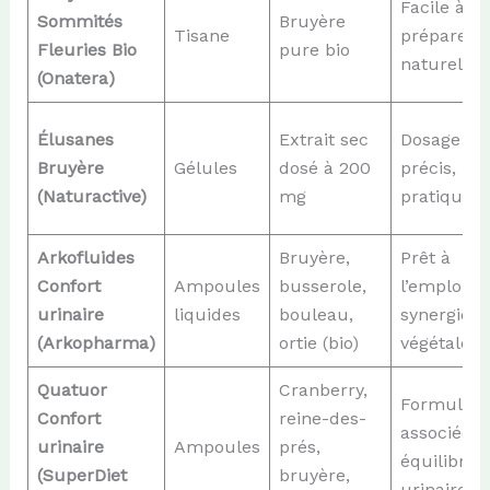
Facile à
Sommités
Bruyère
Tisane
préparer,
Fleuries Bio
pure bio
naturel
(Onatera)
Élusanes
Extrait sec
Dosage
Bruyère
Gélules
dosé à 200
précis,
(Naturactive)
mg
pratique
Arkofluides
Bruyère,
Prêt à
Confort
Ampoules
busserole,
l’emploi,
urinaire
liquides
bouleau,
synergie
(Arkopharma)
ortie (bio)
végétale
Quatuor
Cranberry,
Formule
Confort
reine-des-
associée,
urinaire
Ampoules
prés,
équilibre
(SuperDiet
bruyère,
urinaire