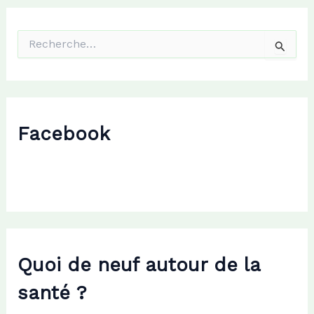
R
e
c
h
e
r
c
Facebook
h
e
r
:
Quoi de neuf autour de la
santé ?