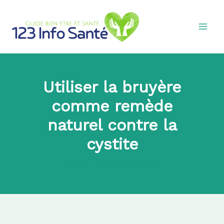
Aller
au
contenu
Utiliser la bruyère
comme remède
naturel contre la
cystite
Par
admin8745
|
2025-06-23