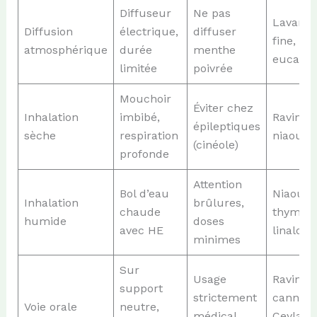
Diffuseur
Ne pas
Lavand
Diffusion
électrique,
diffuser
fine, th
atmosphérique
durée
menthe
eucalyp
limitée
poivrée
Mouchoir
Éviter chez
Inhalation
imbibé,
Ravintsa
épileptiques
sèche
respiration
niaouli
(cinéole)
profonde
Attention
Bol d’eau
Niaouli,
Inhalation
brûlures,
chaude
thym à
humide
doses
avec HE
linalol
minimes
Sur
Usage
Ravintsa
support
strictement
cannell
Voie orale
neutre,
médical,
Ceylan