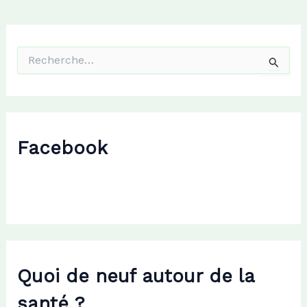
R
e
c
h
e
r
c
Facebook
h
e
r
:
Quoi de neuf autour de la
santé ?