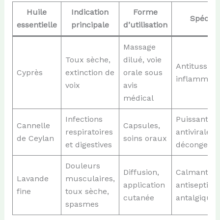
Huile
Indication
Forme
Spécific
essentielle
principale
d’utilisation
Massage
Toux sèche,
dilué, voie
Antitussive,
Cyprès
extinction de
orale sous
inflammato
voix
avis
médical
Infections
Puissante
Cannelle
Capsules,
respiratoires
antivirale,
de Ceylan
soins oraux
et digestives
décongesti
Douleurs
Diffusion,
Calmante,
Lavande
musculaires,
application
antiseptiqu
fine
toux sèche,
cutanée
antalgique
spasmes