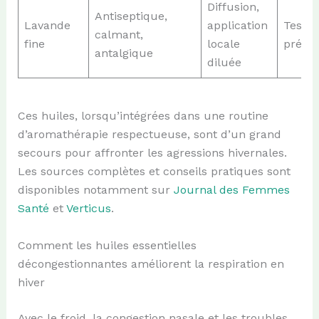
Diffusion,
Antiseptique,
Lavande
application
Tester
calmant,
fine
locale
préala
antalgique
diluée
Ces huiles, lorsqu’intégrées dans une routine
d’aromathérapie respectueuse, sont d’un grand
secours pour affronter les agressions hivernales.
Les sources complètes et conseils pratiques sont
disponibles notamment sur
Journal des Femmes
Santé
et
Verticus
.
Comment les huiles essentielles
décongestionnantes améliorent la respiration en
hiver
Avec le froid, la congestion nasale et les troubles