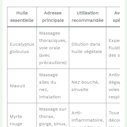
Huile
Adresse
Utilisation
Avant
essentielle
principale
recommandée
spécif
Massages
thoraciques,
Expectso
Eucalyptus
Dilution dans
voie orale
fluidific
globulus
huile végétale
(avec
des sécr
précautions)
Massage
Antiviral
ailes du
Nez bouché,
dégage
Niaouli
nez,
sinusite
voies
inhalation
respirat
Massage sur
Anti-
Toux gra
Myrte
thorax,
inflammatoire,
déconge
rouge
gorge, sinus,