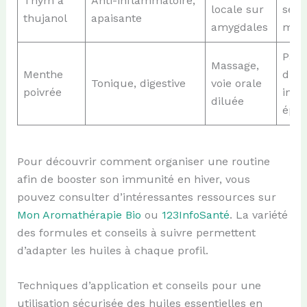
Thym à
Anti-inflammatoire,
locale sur
selo
thujanol
apaisante
amygdales
médi
Pas 
Massage,
Menthe
diffu
Tonique, digestive
voie orale
poivrée
inter
diluée
épil
Pour découvrir comment organiser une routine
afin de booster son immunité en hiver, vous
pouvez consulter d’intéressantes ressources sur
Mon Aromathérapie Bio
ou
123InfoSanté
. La variété
des formules et conseils à suivre permettent
d’adapter les huiles à chaque profil.
Techniques d’application et conseils pour une
utilisation sécurisée des huiles essentielles en