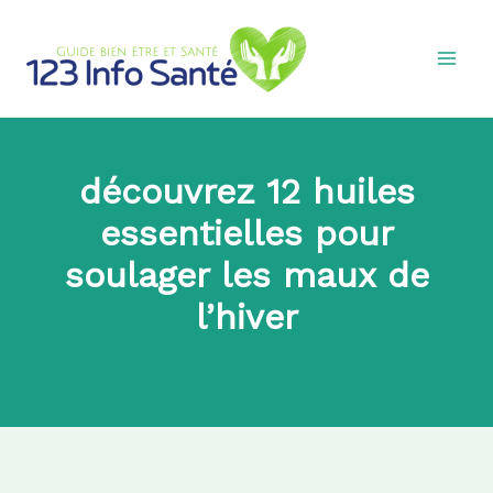
Aller
au
contenu
découvrez 12 huiles
essentielles pour
soulager les maux de
l’hiver
Par
admin8745
|
2025-07-01