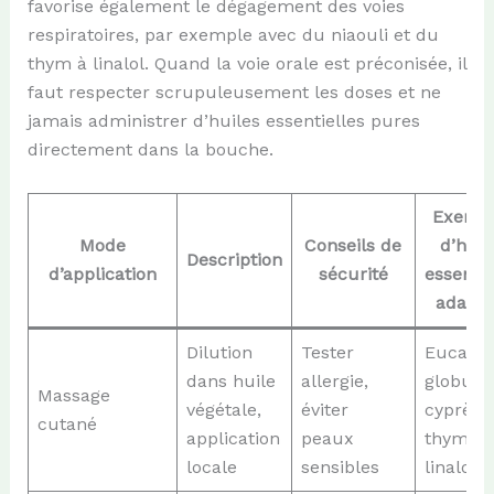
favorise également le dégagement des voies
respiratoires, par exemple avec du niaouli et du
thym à linalol. Quand la voie orale est préconisée, il
faut respecter scrupuleusement les doses et ne
jamais administrer d’huiles essentielles pures
directement dans la bouche.
Exemp
Mode
Conseils de
d’huil
Description
d’application
sécurité
essentie
adapté
Dilution
Tester
Eucalyp
dans huile
allergie,
globulu
Massage
végétale,
éviter
cyprès,
cutané
application
peaux
thym à
locale
sensibles
linalol