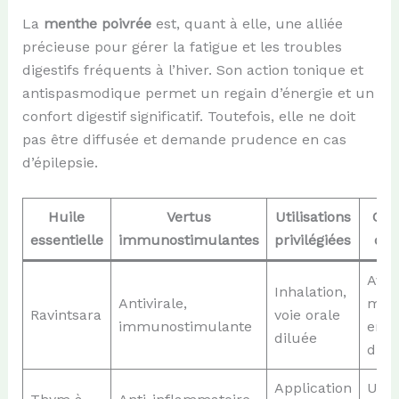
La
menthe poivrée
est, quant à elle, une alliée
précieuse pour gérer la fatigue et les troubles
digestifs fréquents à l’hiver. Son action tonique et
antispasmodique permet un regain d’énergie et un
confort digestif significatif. Toutefois, elle ne doit
pas être diffusée et demande prudence en cas
d’épilepsie.
Huile
Vertus
Utilisations
Con
essentielle
immunostimulantes
privilégiées
d’u
Avis
Inhalation,
Antivirale,
médi
Ravintsara
voie orale
immunostimulante
en c
diluée
d’as
Application
Utili