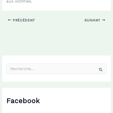
aux victimes.
PRÉCÉDENT
SUIVANT
R
e
c
h
e
r
c
Facebook
h
e
r