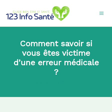
Aller
au
contenu
Comment savoir si
vous êtes victime
d’une erreur médicale
?
Par
admin8745
|
2025-09-30