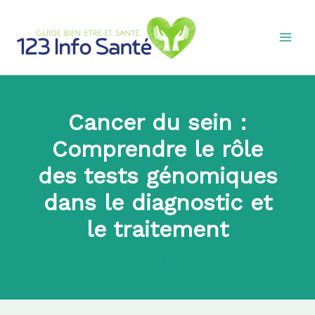
Aller
au
contenu
Cancer du sein :
Comprendre le rôle
des tests génomiques
dans le diagnostic et
le traitement
Par
admin8745
|
2026-02-26