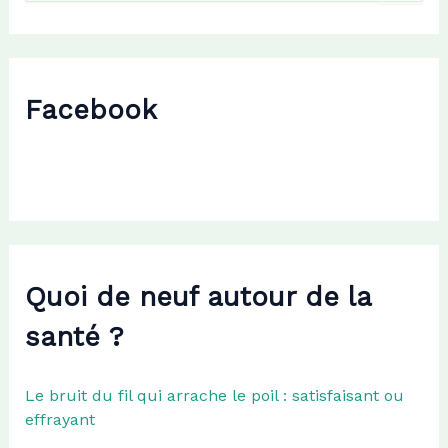
c
h
e
r
c
Facebook
h
e
r
:
Quoi de neuf autour de la
santé ?
Le bruit du fil qui arrache le poil : satisfaisant ou
effrayant