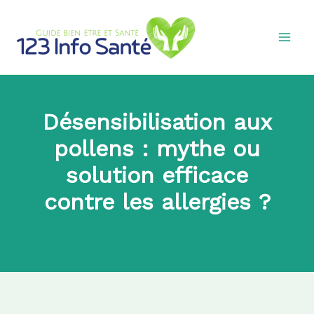
Aller
au
contenu
Désensibilisation aux
pollens : mythe ou
solution efficace
contre les allergies ?
Par
admin8745
|
2026-02-03