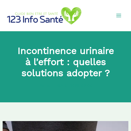
Aller
au
contenu
Incontinence urinaire
à l’effort : quelles
solutions adopter ?
Par
admin8745
|
2026-03-09