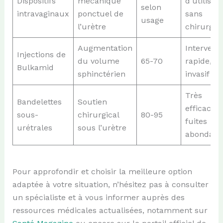
Dispositifs
mécanique
d’utilisati
selon
intravaginaux
ponctuel de
sans
usage
l’urètre
chirurgie
Augmentation
Intervent
Injections de
du volume
65-70
rapide, p
Bulkamid
sphinctérien
invasif
Très
Bandelettes
Soutien
efficace 
sous-
chirurgical
80-95
fuites
urétrales
sous l’urètre
abondant
Pour approfondir et choisir la meilleure option
adaptée à votre situation, n’hésitez pas à consulter
un spécialiste et à vous informer auprès des
ressources médicales actualisées, notamment sur