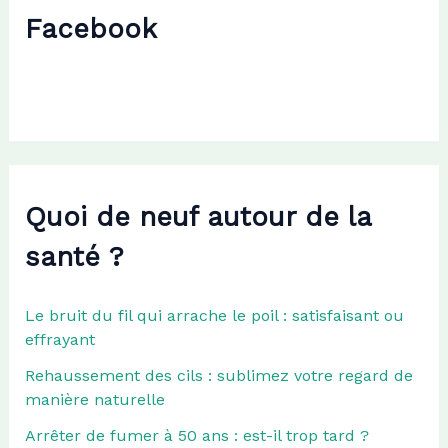
c
Facebook
h
e
r
:
Quoi de neuf autour de la
santé ?
Le bruit du fil qui arrache le poil : satisfaisant ou
effrayant
Rehaussement des cils : sublimez votre regard de
manière naturelle
Arrêter de fumer à 50 ans : est-il trop tard ?