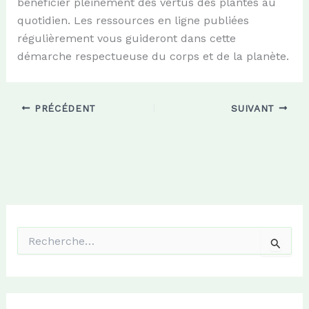
bénéficier pleinement des vertus des plantes au
quotidien. Les ressources en ligne publiées
régulièrement vous guideront dans cette
démarche respectueuse du corps et de la planète.
PRÉCÉDENT
SUIVANT
R
e
c
h
e
r