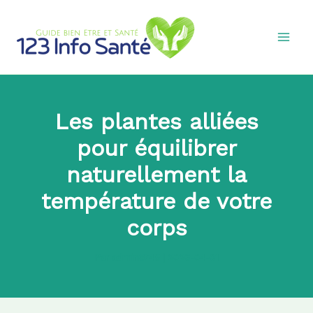
Aller
au
contenu
Les plantes alliées
pour équilibrer
naturellement la
température de votre
corps
Par
admin8745
|
2026-04-01