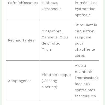
Rafraîchissantes
Hibiscus,
immédiat et
Citronnelle
hydratation
optimale
Stimulant la
Gingembre,
circulation
Cannelle, Clou
sanguine
Réchauffantes
c
de girofle,
pour
Thym
chauffer le
corps
Aide à
maintenir
Éleuthérocoque
l’homéostasie
Adaptogènes
(Ginseng
face aux
sibérien)
contraintes
thermiques