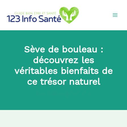
Aller
au
contenu
Sève de bouleau :
découvrez les
véritables bienfaits de
ce trésor naturel
Par
admin8745
|
2026-04-05