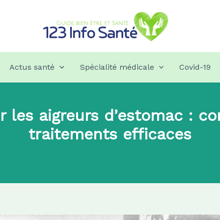
Actus santé
Spécialité médicale
Covid-19
les aigreurs d’estomac : con
traitements efficaces
Par
admin8745
|
2026-06-20