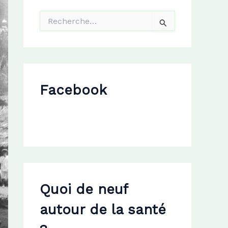
R
e
c
h
e
r
c
Facebook
h
e
r
:
Quoi de neuf
autour de la santé