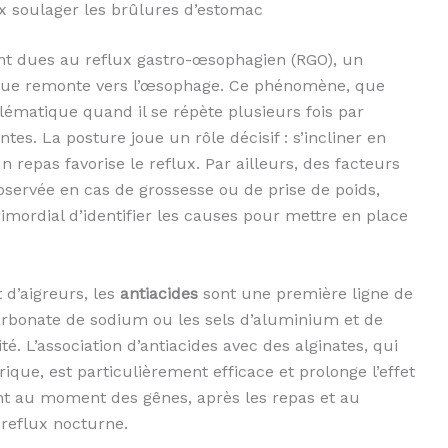
x soulager les brûlures d’estomac
nt dues au reflux gastro-œsophagien (RGO), un
trique remonte vers l’œsophage. Ce phénomène, que
ématique quand il se répète plusieurs fois par
es. La posture joue un rôle décisif : s’incliner en
repas favorise le reflux. Par ailleurs, des facteurs
servée en cas de grossesse ou de prise de poids,
rimordial d’identifier les causes pour mettre en place
d’aigreurs, les
antiacides
sont une première ligne de
arbonate de sodium ou les sels d’aluminium et de
é. L’association d’antiacides avec des alginates, qui
ique, est particulièrement efficace et prolonge l’effet
nt au moment des gênes, après les repas et au
reflux nocturne.