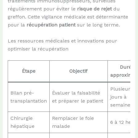
traitements immunosuppresseurs, surveillés
régulièrement pour éviter le
risque de rejet
du
greffon. Cette vigilance médicale est déterminante
pour la
récupération patient
sur le long terme.
Les ressources médicales et innovations pour
optimiser la récupération
Durée
Étape
Objectif
approximat
Plusieurs
Bilan pré-
Évaluer la faisabilité
jours à
transplantation
et préparer le patient
semaines
Chirurgie
Remplacer le foie
6 à 12 heur
hépatique
malade