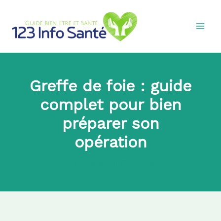
Aller
au
contenu
Greffe de foie : guide
complet pour bien
préparer son
opération
Par
admin8745
|
2026-06-15