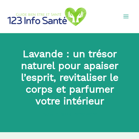
Aller
au
contenu
Lavande : un trésor
naturel pour apaiser
l’esprit, revitaliser le
corps et parfumer
votre intérieur
Par
admin8745
|
2026-06-21