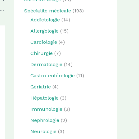
T
spa jacuzzi pour les seniors, les petits plus
Spécialité médicale
(193)
Addictologie
(14)
Allergologie
(15)
Cardiologie
(4)
Chirurgie
(7)
Dermatologie
(14)
Gastro-entérologie
(11)
Gériatrie
(4)
Hépatologie
(3)
Immunologie
(3)
Nephrologie
(2)
Neurologie
(3)