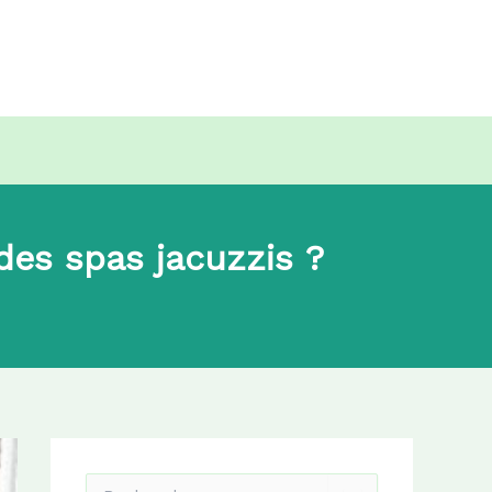
des spas jacuzzis ?
R