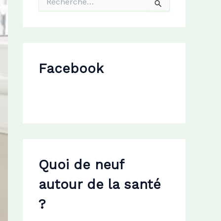
e
c
h
e
r
c
Facebook
h
e
r
:
Quoi de neuf
autour de la santé
?