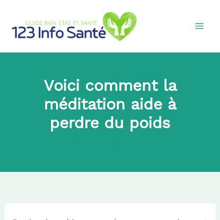
Aller
au
contenu
Voici comment la
méditation aide à
perdre du poids
Par
admin8745
|
2020-09-21