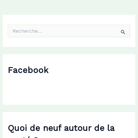
R
e
c
h
e
r
c
Facebook
h
e
r
:
Quoi de neuf autour de la