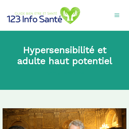
Aller
au
contenu
Hypersensibilité et
adulte haut potentiel
Par
Fitia
|
2020-10-06