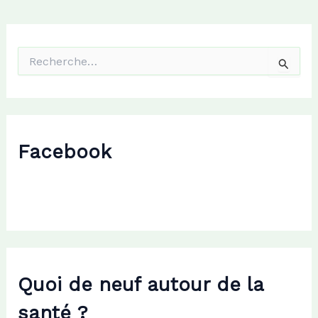
R
e
c
h
e
r
c
Facebook
h
e
r
:
Quoi de neuf autour de la
santé ?