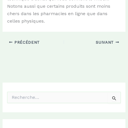
Notons aussi que certains produits sont moins
chers dans les pharmacies en ligne que dans
celles physiques.
PRÉCÉDENT
SUIVANT
R
e
c
h
e
r