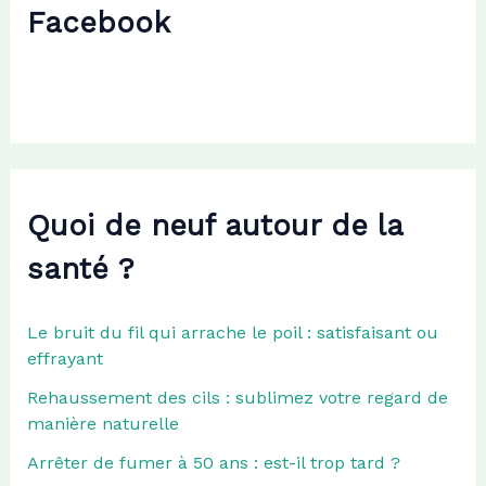
c
Facebook
h
e
r
:
Quoi de neuf autour de la
santé ?
Le bruit du fil qui arrache le poil : satisfaisant ou
effrayant
Rehaussement des cils : sublimez votre regard de
manière naturelle
Arrêter de fumer à 50 ans : est-il trop tard ?