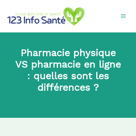
Aller
au
contenu
Pharmacie physique
VS pharmacie en ligne
: quelles sont les
différences ?
Par
Alfred Reed
|
2021-03-17