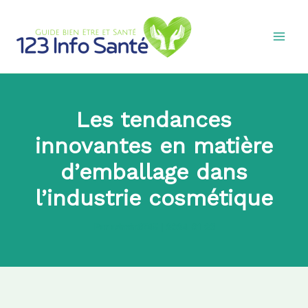
Aller
au
contenu
Les tendances
innovantes en matière
d’emballage dans
l’industrie cosmétique
Par
admin8745
|
2024-01-23