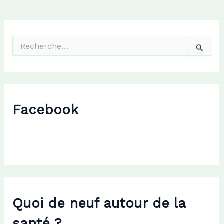
R
e
c
h
e
r
c
Facebook
h
e
r
:
Quoi de neuf autour de la
santé ?