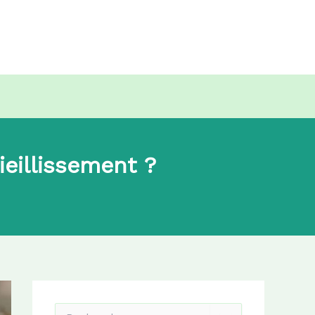
ieillissement ?
R