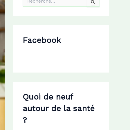
e
c
h
e
r
c
Facebook
h
e
r
:
Quoi de neuf
autour de la santé
?