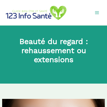
Aller
au
contenu
Beauté du regard :
rehaussement ou
extensions
Par
admin8745
|
2025-06-05