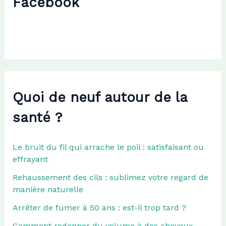
Facebook
h
e
r
:
Quoi de neuf autour de la
santé ?
Le bruit du fil qui arrache le poil : satisfaisant ou
effrayant
Rehaussement des cils : sublimez votre regard de
manière naturelle
Arrêter de fumer à 50 ans : est-il trop tard ?
Comment redonner du volume à des cheveux