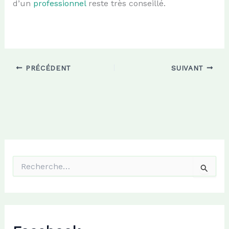
d’un
professionnel
reste très conseillé.
PRÉCÉDENT
SUIVANT
R
e
c
h
e
r
c