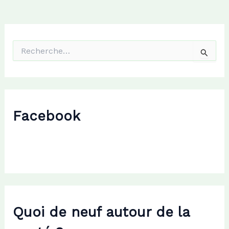
R
e
c
h
e
r
c
Facebook
h
e
r
:
Quoi de neuf autour de la