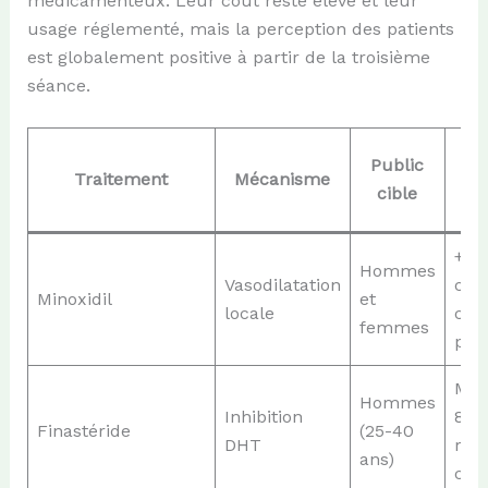
médicamenteux. Leur coût reste élevé et leur
usage réglementé, mais la perception des patients
est globalement positive à partir de la troisième
séance.
Public
Traitement
Mécanisme
cible
a
+16
Hommes
Vasodilatation
che
Minoxidil
et
locale
che
femmes
plu
Mai
Hommes
Inhibition
80 
Finastéride
(25-40
DHT
rep
ans)
che