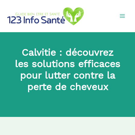
Aller
au
contenu
Calvitie : découvrez
les solutions efficaces
pour lutter contre la
perte de cheveux
Par
admin8745
|
2026-01-13