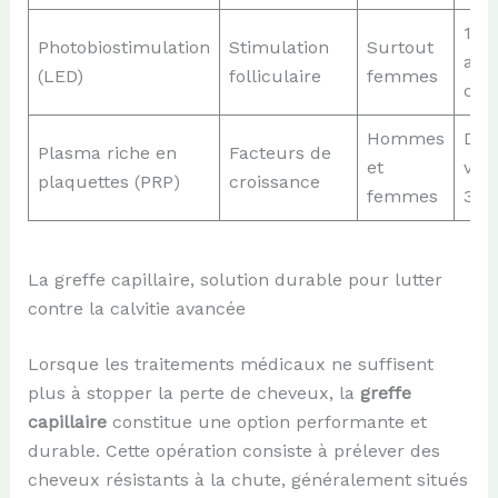
10-
Photobiostimulation
Stimulation
Surtout
aug
(LED)
folliculaire
femmes
che
Hommes
Dens
Plasma riche en
Facteurs de
et
visi
plaquettes (PRP)
croissance
femmes
3-4
La greffe capillaire, solution durable pour lutter
contre la calvitie avancée
Lorsque les traitements médicaux ne suffisent
plus à stopper la perte de cheveux, la
greffe
capillaire
constitue une option performante et
durable. Cette opération consiste à prélever des
cheveux résistants à la chute, généralement situés