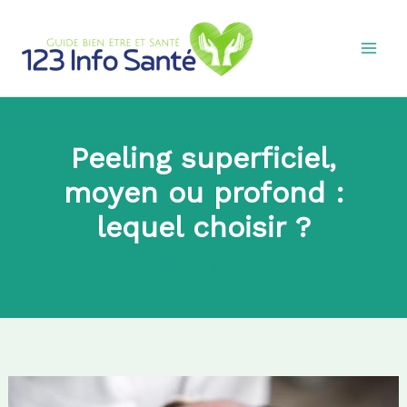
Aller
au
contenu
Peeling superficiel,
moyen ou profond :
lequel choisir ?
Par
admin8745
|
2026-01-19