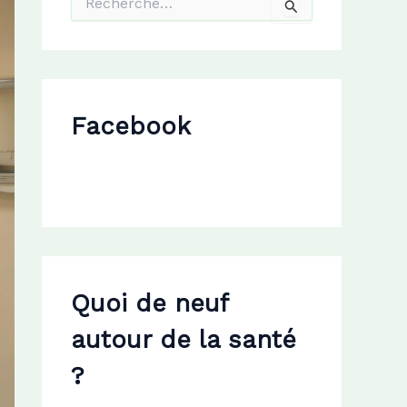
e
c
h
e
r
c
Facebook
h
e
r
:
Quoi de neuf
autour de la santé
?