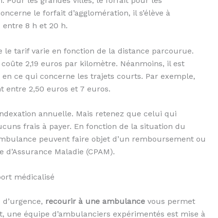
 Pour les grandes villes, le forfait pour les
cerne le forfait d’agglomération, il s’élève à
 entre 8 h et 20 h.
e le tarif varie en fonction de la distance parcourue.
oûte 2,19 euros par kilomètre. Néanmoins, il est
x en ce qui concerne les trajets courts. Par exemple,
nt entre 2,50 euros et 7 euros.
 indexation annuelle. Mais retenez que celui qui
uns frais à payer. En fonction de la situation du
n ambulance peuvent faire objet d’un remboursement ou
re d’Assurance Maladie (CPAM).
port médicalisé
s d’urgence,
recourir à une ambulance
vous permet
ffet, une équipe d’ambulanciers expérimentés est mise à