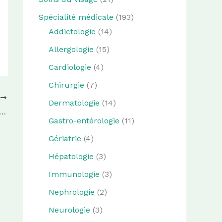
Spécialité médicale
(193)
Addictologie
(14)
Allergologie
(15)
Cardiologie
(4)
Chirurgie
(7)
T
Dermatologie
(14)
n de prothèses : pourquoi opter pour un laboratoire dentaire ?
Gastro-entérologie
(11)
Gériatrie
(4)
Hépatologie
(3)
Immunologie
(3)
Nephrologie
(2)
Neurologie
(3)