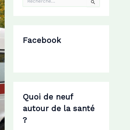
e
c
h
e
r
c
Facebook
h
e
r
:
Quoi de neuf
autour de la santé
?