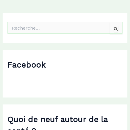
R
e
c
h
e
r
c
Facebook
h
e
r
:
Quoi de neuf autour de la