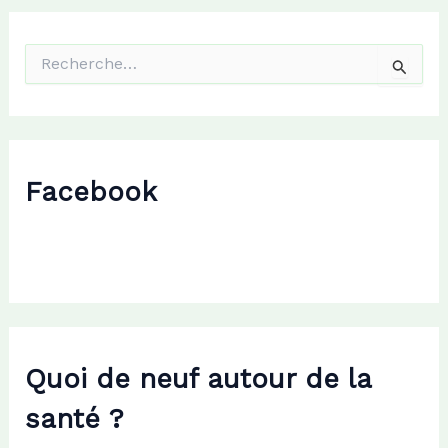
R
e
c
h
e
r
c
Facebook
h
e
r
:
Quoi de neuf autour de la
santé ?