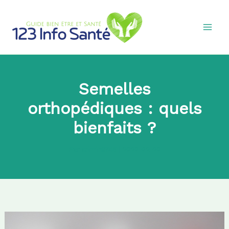
Aller
au
contenu
Semelles
orthopédiques : quels
bienfaits ?
Par
admin8745
|
2020-02-20