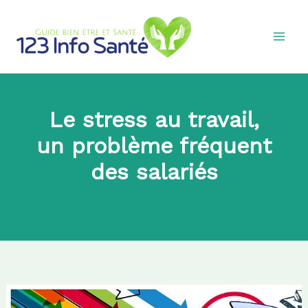
Aller
au
contenu
Le stress au travail,
un problème fréquent
des salariés
Par
admin8745
|
2020-09-04