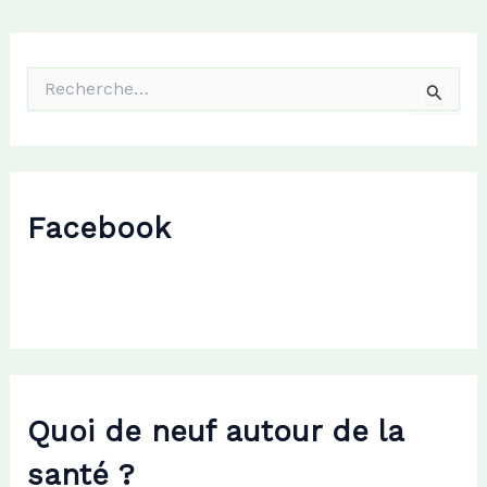
R
e
c
h
e
r
c
Facebook
h
e
r
:
Quoi de neuf autour de la
santé ?