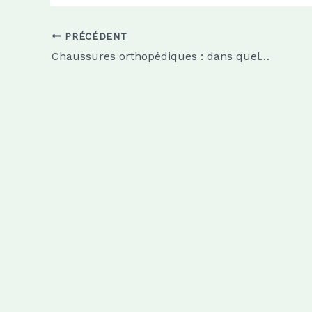
PRÉCÉDENT
Chaussures orthopédiques : dans quel cas en a-t-on besoin ?