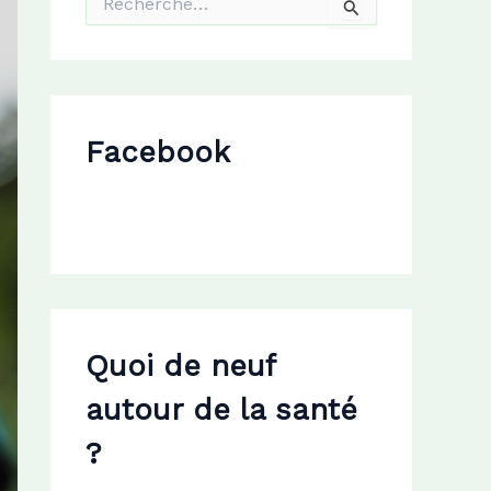
e
c
h
e
r
c
Facebook
h
e
r
:
Quoi de neuf
autour de la santé
?