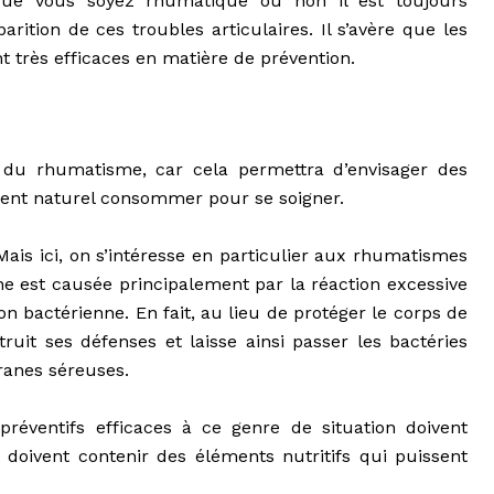
ue vous soyez rhumatique ou non il est toujours
parition de ces troubles articulaires. Il s’avère que les
t très efficaces en matière de prévention.
s du rhumatisme, car cela permettra d’envisager des
iment naturel consommer pour se soigner.
ais ici, on s’intéresse en particulier aux
rhumatismes
 est causée principalement par la réaction excessive
n bactérienne. En fait, au lieu de protéger le corps de
ruit ses défenses et laisse ainsi passer les bactéries
ranes séreuses.
réventifs efficaces à ce genre de situation doivent
 doivent contenir des éléments nutritifs qui puissent