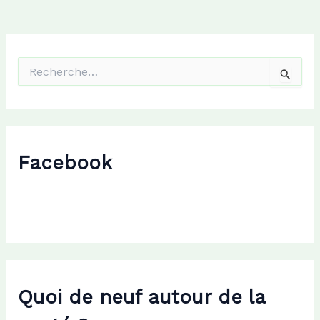
R
e
c
h
e
r
c
Facebook
h
e
r
:
Quoi de neuf autour de la