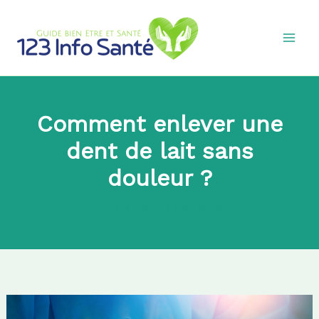
Aller
au
contenu
Comment enlever une
dent de lait sans
douleur ?
Par
admin8745
|
2021-09-01