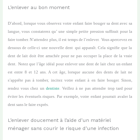
L’enlever au bon moment
D’abord, l
orsque vous observez votre enfant faire bouger sa dent avec sa
langue, vous constate
rez
qu’ une simple petite pres
s
ion
suffir
ait
pour la
faire tomber.
N’attendez plus, il est temps de l’enlever
.
V
ous
apercevez en
dessous
de celle-
ci
une
nouvelle dent
qui
apparaît.
Cela signifie que la
dent de lait doit être arrachée pour ne pas occuper la place de la vraie
dent.
Notez que l
’âge idéal pour enlever
une
dent de lait
chez
un enfant
est entre 8
et
12 ans.
A
cet
âge,
lorsque aucune des dents de lait
ne
s’apprête pas à tomber
, incite
z
votre enfant à
en
faire bouger. Sinon,
rendez vous chez
un
dentiste
. Veillez à ne pas attendre trop tard pour
éviter les éventuels risques. Par exemple, votre enfant pourrait avaler la
dent sans
le
faire exprès.
L’enlever doucement à l’aide d’un matériel
ménager sans courir le risque d’une infection