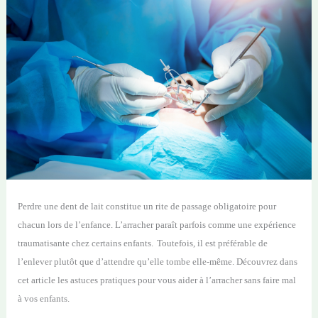
P
erdre
une
dent de lait constitue un rite de passage obligatoire
pour
chacun lors de l’enfance
.
L’
arracher
p
araît
parfois comme
une expérience
traumatisante
chez certains enfants.
T
outefois,
il est préférable de
l’enlever plutôt que d’attendre qu’elle tombe
elle-même
. Découvrez
dans
cet article
les astuces pratiques pour vous aider à l’arracher sans faire mal
à vos enfants.