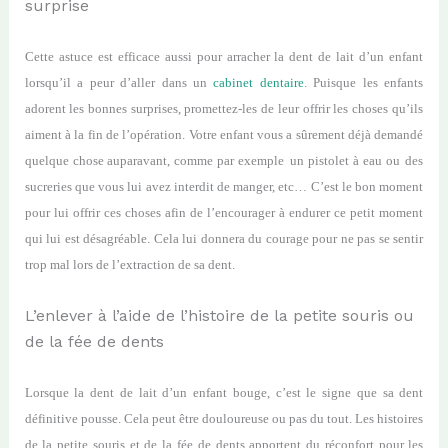
surprise
Cette astuce est efficace aussi pour arracher la dent de lait d’un enfant
lorsqu’il a peur d’aller dans un
cabinet dentaire
. Puisque les enfant
s
adorent les bonnes surprises, promettez-les de leur offrir les choses qu’ils
aiment à la fin de l’opération. Votre
enfant
vous a
sûrement déjà
demandé
quelque
chose
aupar
avant, comme
par exemple
un
pistolet à eau
ou
d
es
sucreries
que vous lui avez interdit de manger, etc… C’est le bon moment
pour lui offrir ces choses afin de l’encourager à endurer ce petit moment
qui lui est désagréable.
Cela l
ui
donne
ra
du courage pour ne pas se sentir
trop
mal lors d
e l’extraction
de
sa
dent.
L’enlever à l’aide de l’histoire de la petite souris ou
de la fée de dents
Lorsque la dent de lait d’un enfant bouge, c’est le signe que sa dent
définitive pousse. Cela peut être douloureuse ou pas du tout. Les histoires
de la petite souris et de la fée de dents apportent du réconfort pour les