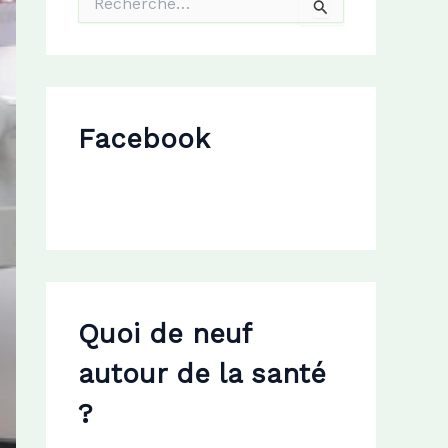
e
c
h
e
r
c
Facebook
h
e
r
:
Quoi de neuf
autour de la santé
?