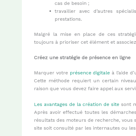
cas de besoin ;
travailler avec d’autres spéci
prestations.
Malgré la mise en place de ces stratégie
toujours à prioriser cet élément et associe
Crée
z
un
e stratégie
de présence en ligne
Marquer votre
présence digitale
à l’aide
d’
Cette méthode requiert un certain niveau
raison que vous devez faire appel aux servic
L
es avantages de
la
création de site
sont m
Après avoir effectué toutes les démarches
résultats des moteurs de recherche, vous s
site soit consulté par les internautes ou l