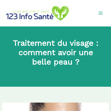
Aller
au
contenu
Traitement du visage :
comment avoir une
belle peau ?
Par
admin8745
|
2020-01-25