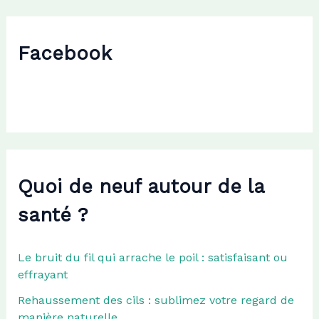
e
r
c
Facebook
h
e
r
:
Quoi de neuf autour de la
santé ?
Le bruit du fil qui arrache le poil : satisfaisant ou
effrayant
Rehaussement des cils : sublimez votre regard de
manière naturelle