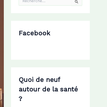
e
c
h
e
r
c
Facebook
h
e
r
:
Quoi de neuf
autour de la santé
?